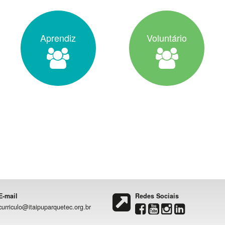
Aprendiz
Voluntário
E-mail
Redes Sociais
curriculo@itaipuparquetec.org.br